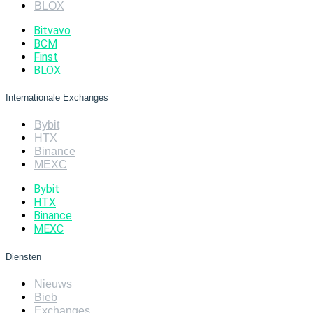
BLOX
Bitvavo
BCM
Finst
BLOX
Internationale Exchanges
Bybit
HTX
Binance
MEXC
Bybit
HTX
Binance
MEXC
Diensten
Nieuws
Bieb
Exchanges